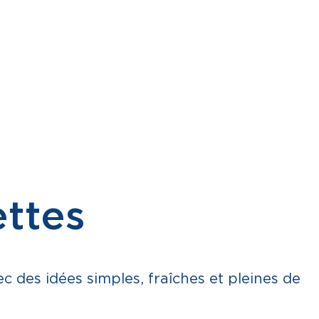
RECETTES
OÙ ACHETER?
CONTACT
EN
ettes
des idées simples, fraîches et pleines de