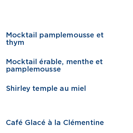
Mocktail pamplemousse et
MOCKTAIL
thym
Mocktail érable, menthe et
MOCKTAIL
pamplemousse
Shirley temple au miel
MOCKTAIL
Café Glacé à la Clémentine
MOCKTAIL