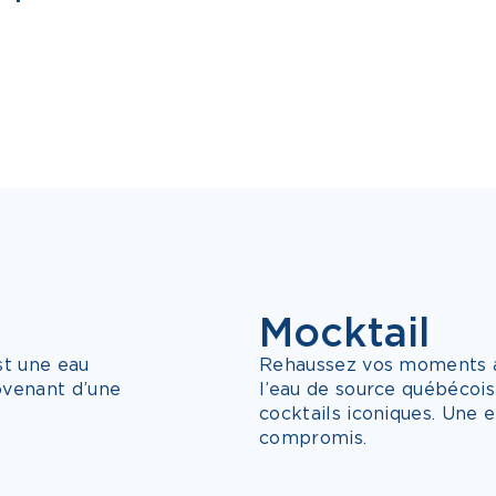
Mocktail
NOUVEAU
3 SAVEURS
st une eau
Rehaussez vos moments av
ovenant d’une
l’eau de source québécois
cocktails iconiques. Une 
compromis.